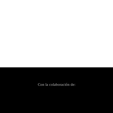
Publicado el 16 agosto, 2021
Ya tenemos el cartel del festival «Visit Mallorca
Estadi – El Nuevo Escenario» casi al completo
Con la colaboración de: