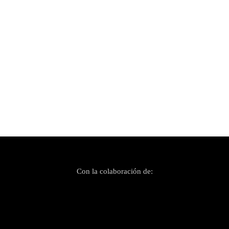
Publicado el 14 junio, 2025
Mallorca Live Festival 2025 (Segunda Jornada)
Con la colaboración de: