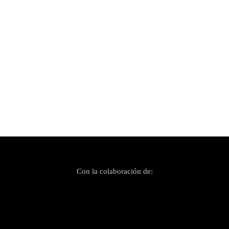
Publicado el 16 septiembre, 2025
Los Brindis dejan de llorar solo para ti
Con la colaboración de: