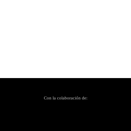
Publicado el 17 noviembre, 2021
Es Gremi Sounds: un épico viaje de Belgrado a
Bogotá
Con la colaboración de: