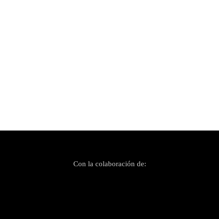
Publicado el 18 noviembre, 2025
Es Gremi Sounds sábado
Con la colaboración de: