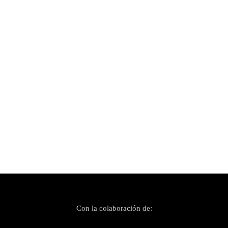
Publicado el 24 febrero, 2025
‘Los Vengadores’ de la música urbana
mallorquina reunidos en «Rapkilo»
Con la colaboración de: