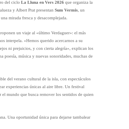
ro del ciclo
La Lluna en Vers 2026
que organiza la
Lalueza y Albert Prat presentan
Sum Vermis
, un
 una mirada fresca y desacomplejada.
proponen un viaje al «último Verdaguer»: el más
nos interpela. «Hemos querido acercarnos a su
s ni prejuicios, y con cierta alegría», explican los
ina poesía, música y nuevas sonoridades, muchas de
le del verano cultural de la isla, con espectáculos
r experiencias únicas al aire libre. Un festival
ver el mundo que busca remover los sentidos de quien
cana. Una oportunidad única para dejarse tambalear