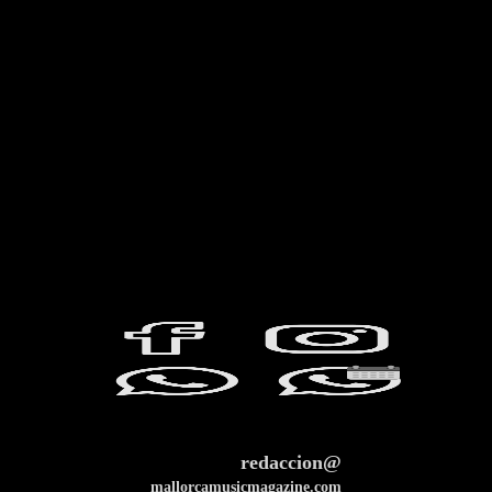
redaccion@
mallorcamusicmagazine.com