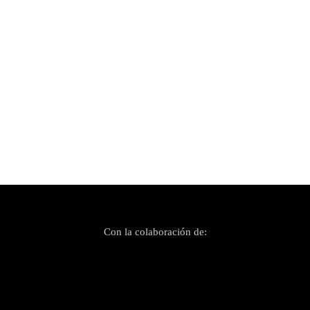
Publicado el 11 mayo, 2023
Acampallengua: música i bauxa per reivindicar
el català
Con la colaboración de: