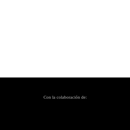
Publicado el 29 abril, 2022
Este sábado 30 de abril Bruno Sotos presenta
su nuevo disco en el Teatre Sa Teulera de
Andratx
Con la colaboración de: