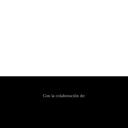
Publicado el 23 septiembre, 2024
Jazz Point Ibiza 2024 reúne a grandes estrellas
del género en la isla
Con la colaboración de: