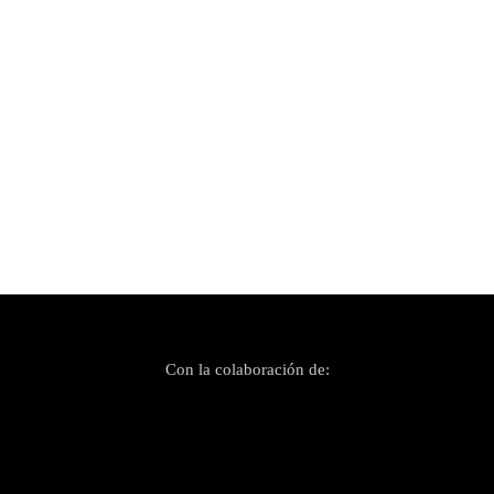
Publicado el 29 enero, 2023
Cremita: los mejores trabajos del año (y IV)
Con la colaboración de: