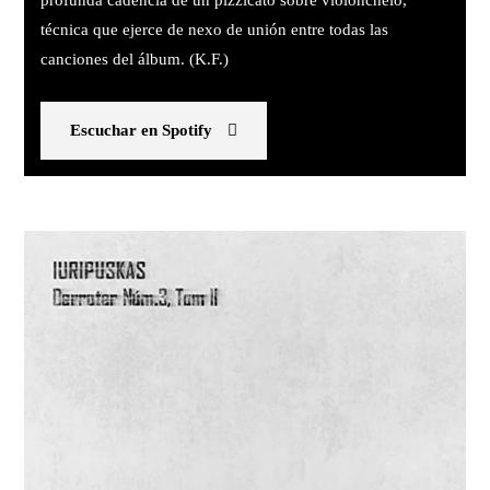
técnica que ejerce de nexo de unión entre todas las
canciones del álbum. (K.F.)
Escuchar en Spotify