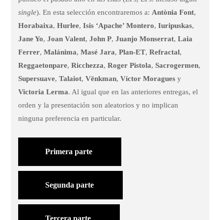
single
). En esta selección encontraremos a:
Antònia Font
,
Horabaixa
,
Hurlee
,
Isis ‘Apache’ Montero
,
Iuripuskas
,
Jane Yo
,
Joan Valent
,
John P
,
Juanjo Monserrat
,
Laia
Ferrer
,
Malánima
,
Masé Jara
,
Plan-ET
,
Refractal
,
Reggaetonpare
,
Ricchezza
,
Roger Pistola
,
Sacrogermen
,
Supersuave
,
Talaiot
,
Vënkman
,
Víctor Moragues
y
Victoria Lerma
. Al igual que en las anteriores entregas, el
orden y la presentación son aleatorios y no implican
ninguna preferencia en particular.
Primera parte
Segunda parte
Tercera parte