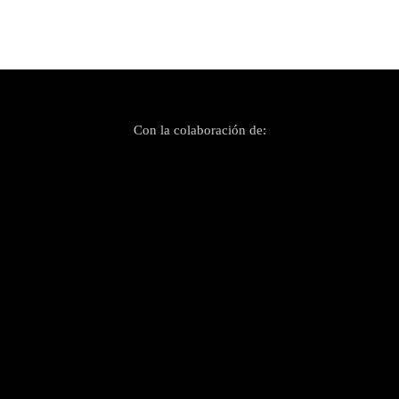
Laia Ferrer estrena «Mallorca», un cant
d’amor a la seva terra
Con la colaboración de: