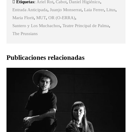
Etiquetas
:
Ariel Rot
,
Cabot
,
Daniel Higiénico
,
Entrada Anticipada
,
Juanjo Monserrat
,
Laia Ferrer
,
Litus
,
Maria Florit
,
MUT
,
OR (O-ERRA)
,
Santero y Los Muchachos
,
Teatre Principal de Palma
,
The Prussians
Publicaciones relacionadas