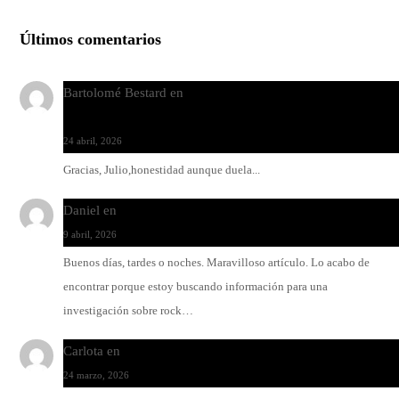
Últimos comentarios
Bartolomé Bestard
en
Los Increíbles Autómatas, entre la her
y la belleza
24 abril, 2026
Gracias, Julio,honestidad aunque duela...
Daniel
en
Rock y reguetón: agua y aceite
9 abril, 2026
Buenos días, tardes o noches. Maravilloso artículo. Lo acabo de
encontrar porque estoy buscando información para una
investigación sobre rock…
Carlota
en
O-ERRA pone a bailar al Teatre de Lloseta
24 marzo, 2026