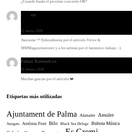
¿Cuando harán el proximo concierto OR?
Santi
en
Modo Ritmo de Melohman y Paco Colombàs: pand
y ximbomba
21 marzo, 2026
Awesome !!! Enhorabuena por el artículo Víctor &
MMMagazzineeeeee y a los artistas por el fantástico trabajo :-)
Fabian Roelandt
en
Amar el vinilo, amar a Fabian Roelandt
20 febrero, 2026
Muchas gracias por el artículo ❤️
Etiquetas más utilizadas
Ajuntament de Palma
Amulet
Alanaire
Bilo
Bubota Música
Antònia Font
Anegats
Black Sea Deluge
Es Gremi