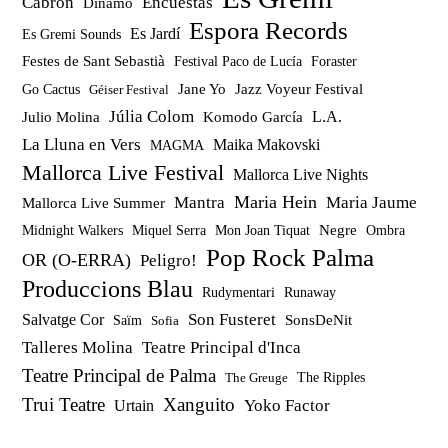
Cabrón
Encuestas
Dinamo
Espora Records
Es Jardí
Es Gremi Sounds
Festes de Sant Sebastià
Festival Paco de Lucía
Foraster
Jazz Voyeur Festival
Jane Yo
Go Cactus
Géiser Festival
Júlia Colom
Julio Molina
Komodo García
L.A.
La Lluna en Vers
Maika Makovski
MAGMA
Mallorca Live Festival
Mallorca Live Nights
Maria Hein
Mantra
Maria Jaume
Mallorca Live Summer
Miquel Serra
Mon Joan Tiquat
Negre
Ombra
Midnight Walkers
Pop Rock Palma
OR (O-ERRA)
Peligro!
Produccions Blau
Rudymentari
Runaway
Son Fusteret
Salvatge Cor
SonsDeNit
Saïm
Sofia
Talleres Molina
Teatre Principal d'Inca
Teatre Principal de Palma
The Ripples
The Greuge
Trui Teatre
Xanguito
Yoko Factor
Urtain