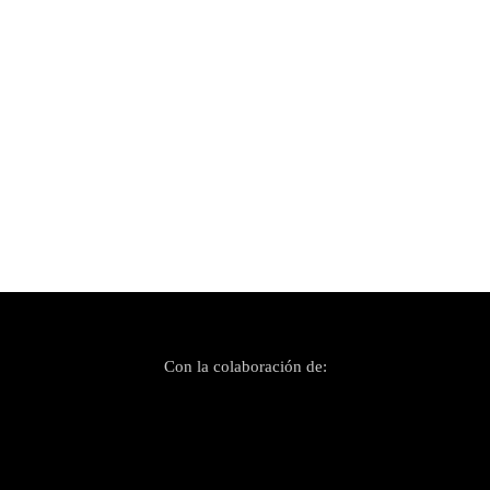
Publicado el 2 mayo, 2025
J. Mattysn, Paul Romeo, Calee Arias y Slim
Hanzo unen fuerzas en un explosivo single
fusión dub-hip hop
Con la colaboración de: