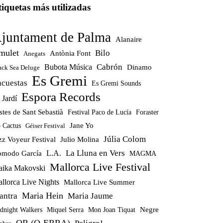
tiquetas más utilizadas
juntament de Palma
Alanaire
mulet
Bilo
Antònia Font
Anegats
Cabrón
Bubota Música
Dinamo
ack Sea Deluge
Es Gremi
ncuestas
Es Gremi Sounds
Espora Records
 Jardí
stes de Sant Sebastià
Festival Paco de Lucía
Foraster
Jane Yo
 Cactus
Géiser Festival
Júlia Colom
zz Voyeur Festival
Julio Molina
La Lluna en Vers
modo García
L.A.
MAGMA
Mallorca Live Festival
ika Makovski
llorca Live Nights
Mallorca Live Summer
Maria Hein
antra
Maria Jaume
Miquel Serra
Mon Joan Tiquat
Negre
dnight Walkers