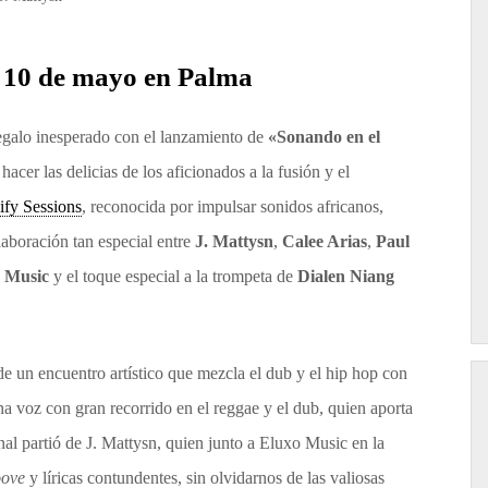
te 10 de mayo en Palma
egalo inesperado con el lanzamiento de
«Sonando en el
acer las delicias de los aficionados a la fusión y el
fy Sessions
, reconocida por impulsar sonidos africanos,
laboración tan especial entre
J. Mattysn
,
Calee Arias
,
Paul
 Music
y el toque especial a la trompeta de
Dialen Niang
 un encuentro artístico que mezcla el dub y el hip hop con
na voz con gran recorrido en el reggae y el dub, quien aporta
inal partió de J. Mattysn, quien junto a Eluxo Music en la
oove
y líricas contundentes, sin olvidarnos de las valiosas