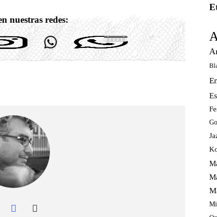
E
n nuestras redes:
A
A
Bl
E
Es
Fe
Go
Ja
Ko
Ma
Ma
M
Mi