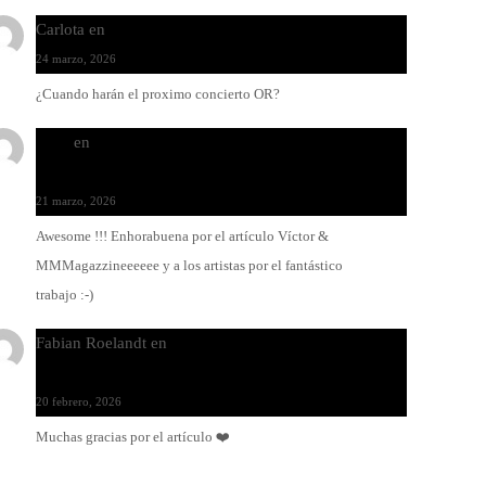
Carlota
en
O-ERRA pone a bailar al Teatre de Lloseta
24 marzo, 2026
¿Cuando harán el proximo concierto OR?
Santi
en
Modo Ritmo de Melohman y Paco Colombàs:
pandeiro y ximbomba
21 marzo, 2026
Awesome !!! Enhorabuena por el artículo Víctor &
MMMagazzineeeeee y a los artistas por el fantástico
trabajo :-)
Fabian Roelandt
en
Amar el vinilo, amar a Fabian
Roelandt
20 febrero, 2026
Muchas gracias por el artículo ❤️