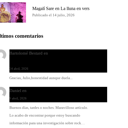
Magalí Sare en La lluna en vers
Publicado el 14 julio, 2026
ltimos comentarios
Bartolomé Bestard
en
Los Increíbles Autómatas, entre
la herida y la belleza
24 abril, 2026
Gracias, Julio,honestidad aunque duela...
Daniel
en
Rock y reguetón: agua y aceite
9 abril, 2026
Buenos días, tardes o noches. Maravilloso artículo.
Lo acabo de encontrar porque estoy buscando
información para una investigación sobre rock…