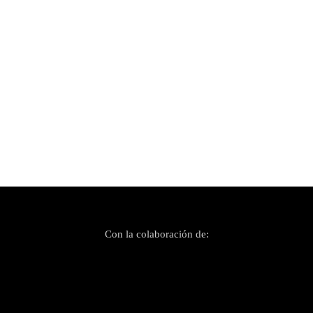
Publicado el 2 enero, 2025
Los otros discos del año
Con la colaboración de: