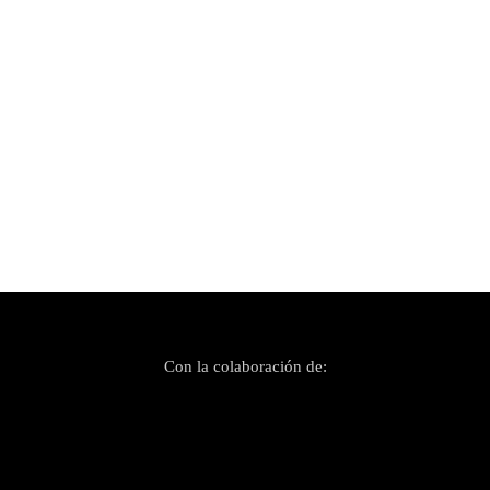
Publicado el 4 septiembre, 2020
The Smashing Pumpkins están de vuelta
Con la colaboración de: