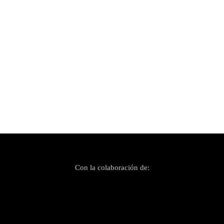
Publicado el 14 mayo, 2018
Mallorca Live Festival 2018 (I)
Con la colaboración de: