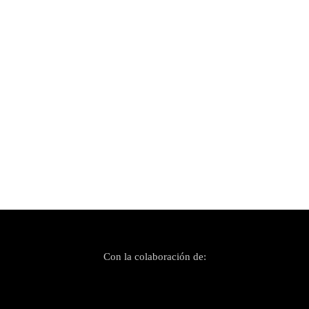
Publicado el 23 octubre, 2020
Maribel Mayans, una joven promesa
mallorquina
Con la colaboración de: