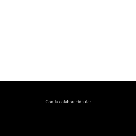
Publicado el 18 noviembre, 2020
Clan Zíbar presenta su primer LP
Con la colaboración de: