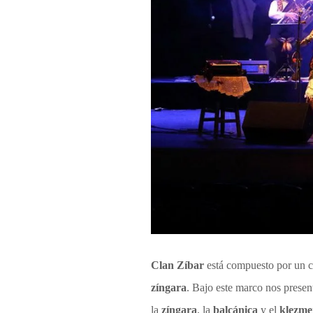
Clan Zíbar
está compuesto por un c
zíngara
. Bajo este marco nos presen
la
zíngara
, la
balcánica
y el
klezme