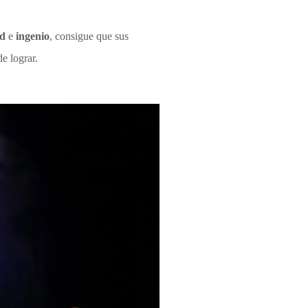
ad
e
ingenio
, consigue que sus
e lograr.