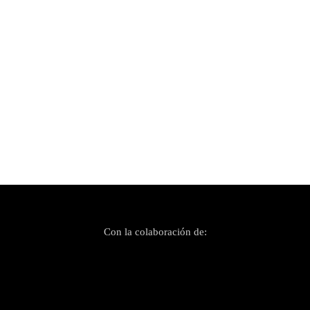
Publicado el 11 julio, 2024
Anna Ferrer & Clara Fiol / Alidé Sans en Sant
Joan (La Lluna en Vers)
Con la colaboración de: