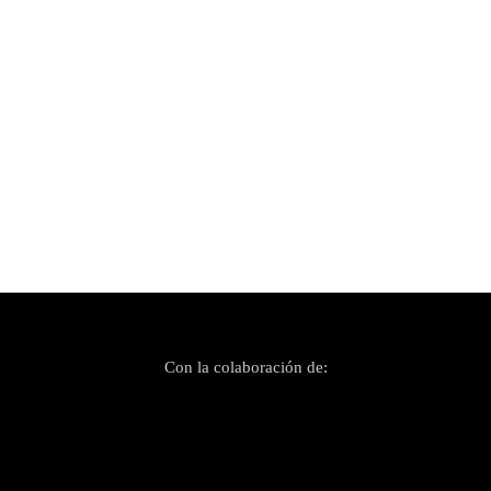
Publicado el 29 junio, 2023
Maria del Mar Bonet: homenatge a les dones
sense oblidar la cançó protesta
Con la colaboración de: