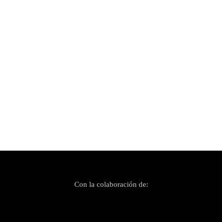
Publicado el 18 octubre, 2022
Todos los conciertos de Es Gremi Sounds 2022
Con la colaboración de: