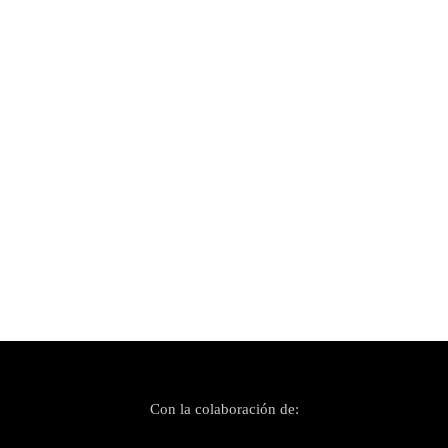
Publicado el 2 diciembre, 2020
¡Quiero que nos volvamos a ver, GÉISER!
Con la colaboración de: