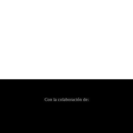
Publicado el 14 febrero, 2022
Darren Joseph Anderson: «Canciones para
amantes místicos»
Con la colaboración de: