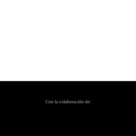
Publicado el 9 marzo, 2022
Arranca en Palma el Festival flamenco Paco de
Lucía
Con la colaboración de: