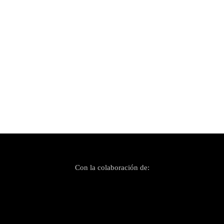
Publicado el 11 agosto, 2022
Heavy Balears Fest: en honor del Rock y el
Metal local
Con la colaboración de: