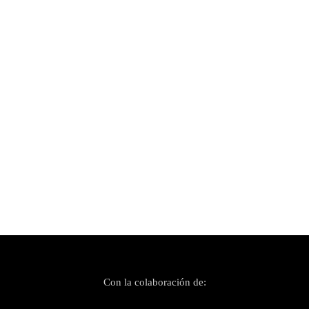
Publicado el 17 diciembre, 2022
Volando con Dona Mape
Con la colaboración de: