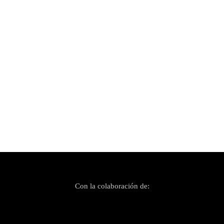
Publicado el 18 octubre, 2023
Teenage Fanclub: el sabor agridulce del ayer
Con la colaboración de: