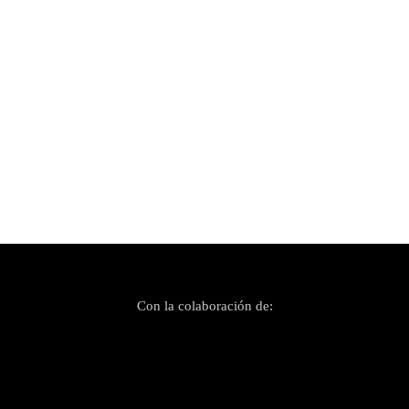
Publicado el 31 julio, 2023
Tramuntana Music Festival reconcentra su
esencia electrónica
Con la colaboración de: