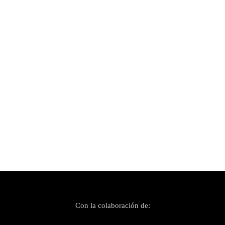
Publicado el 25 febrero, 2021
UrbaM: las novedades más frescas en el
panorama del Hip Hop Balear
Con la colaboración de: