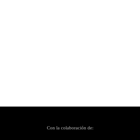
Publicado el 19 abril, 2023
Así celebramos el 30 Aniversario de Runaway
Records
Con la colaboración de: