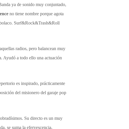
. Banda ya de sonido muy conjuntado,
ience
no tiene nombre porque agota
 bolaco. Surf&Rock&Trash&Roll
 aquellas radios, pero balancean muy
. Ayudó a todo ello una actuación
epertorio es inspirado, prácticamente
 posición del misionero del garaje pop
 sobradísimos. Su directo es un muy
da, se suma la efervescencia,