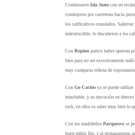
Continuaron
Isla Juno
con un recit
condujeron por carreteras hacia pues
los calificativos extasiados. Salier
indestructible, le discutieron a los ca
Con
Repion
parece haber apuesta p
bien para no ser excesivamente naíf
muy compacta rellena de espontaneidad
Con
Go Cactus
ya se puede utilizar
intachable, y su ejecución en directo
rock, en ellos es saber muy bien lo q
Con los madrileños
Parquesvr
se p
buen piñón fijo, y al protagonismo q