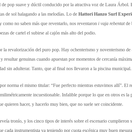
al de pop suave y dúctil conducido por la atractiva voz de Laura Árbol
tas de sol halagando a las melodías. Lo de
Hattori Hanzo Surf Exper
on y como no saben más que reventarlo, nos reventaron
i vaja rebentat
de
bezas de cartel el subirse al cajón más alto del podio.
or la revalorización del puro pop. Hay ochenterismo y noventerismo de
s y resultar genuinas cuando apuestan por momentos de cercanía máxima
 sin adulterar. Tanto, que al final nos llevaron a la piscina municipal.
 por norma el mismo titular: “Fue perfecto mientras estuvimos allí”. El r
 milimétricamente incuestionable. Infalible porque lo que en otros es la
ue quieren hacer, y hacerlo muy bien, que no suele ser coincidente.
reveía tronío, y los cinco tipos de interés sobre el escenario cumplieron
ue cada instrumentista va teniendo por cuota escénica muy buen mesura