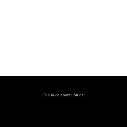
Publicado el 6 mayo, 2023
El Satèl·lit Fest és «el Festival de la llengua en
què somiem»
Con la colaboración de: