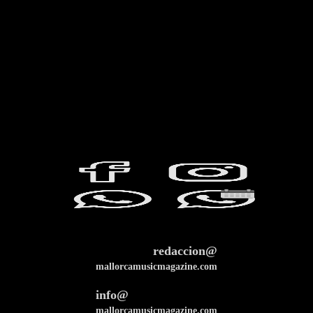
redaccion@
mallorcamusicmagazine.com
info@
mallorcamusicmagazine.com