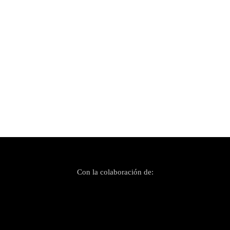
Publicado el 7 noviembre, 2022
Una infamia, una venganza y un robo: la
historia de Nirvana en Argentina
Con la colaboración de: