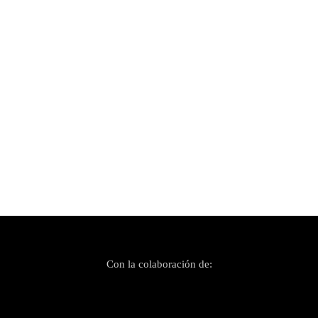
Publicado el 8 septiembre, 2024
Lup’s Digga presenta una selección de ‘electro’
bajo el sello Microm Records
Con la colaboración de: