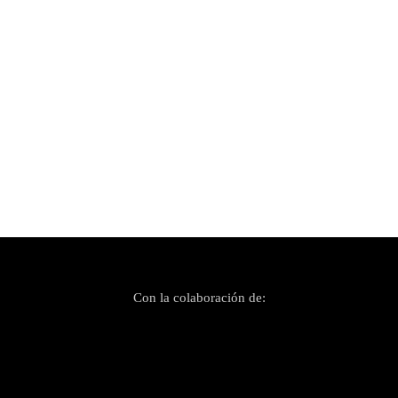
Publicado el 16 agosto, 2023
El «Rock and Ríos» en directo 41 años después
Con la colaboración de: