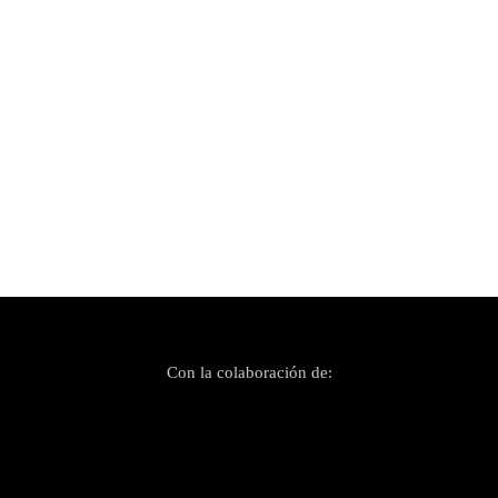
Publicado el 22 julio, 2024
Sa Fonda Deià & Panela!: Mucho Mambo Fest
en Es Jardí
Con la colaboración de: