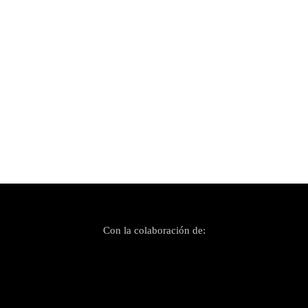
Publicado el 20 mayo, 2023
L.A. y Ayax y Prok destruyen sus escenarios en
el Mallorca Live Festival
Con la colaboración de: