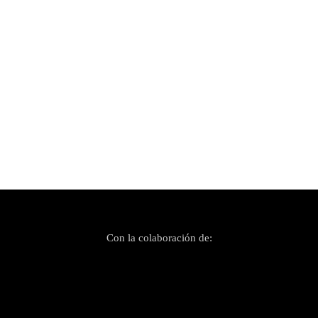
Publicado el 27 julio, 2024
Morodo: «Me gusta mucho el colectivo, ser uno
más»
Con la colaboración de: