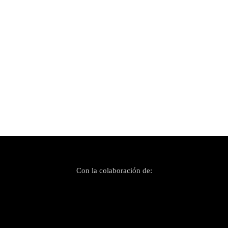
Publicado el 21 mayo, 2023
Bomba Estéreo, La Plazuela, Chk Chk Chk,
Aina Losange, Nita… fuego en el tercer día del
Mallorca Live Festival
Con la colaboración de: