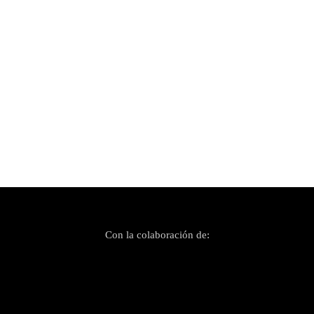
Publicado el 21 agosto, 2022
Participantes en el Pop Rock 2022: Nadie Patín
Con la colaboración de: