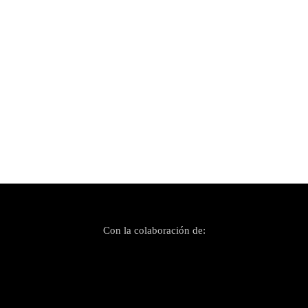
Publicado el 23 septiembre, 2024
Jazz Point Ibiza 2024 reúne a grandes estrellas
del género en la isla
Con la colaboración de: