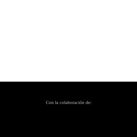
Publicado el 21 febrero, 2026
Psiconautas presenta una jungla llena de
estrellas
Con la colaboración de: