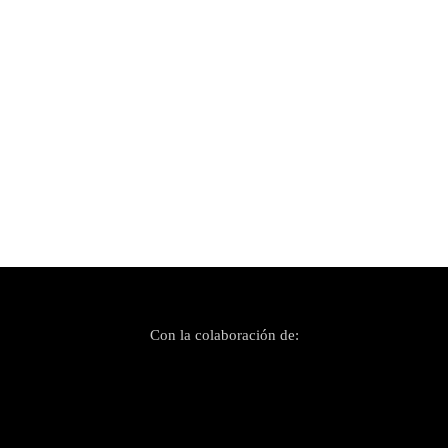
Publicado el 4 diciembre, 2021
¡No es Bohemian Rhapsody… es Get Back,
estúpido!
Con la colaboración de: