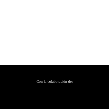
Publicado el 28 agosto, 2021
Concurso Pop-Rock: «Es mejor quedar
tercero»
Con la colaboración de: