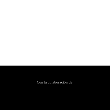
Publicado el 14 abril, 2023
Santi Liébana: «La diferencia entre terror y
comedia es el final»
Con la colaboración de: